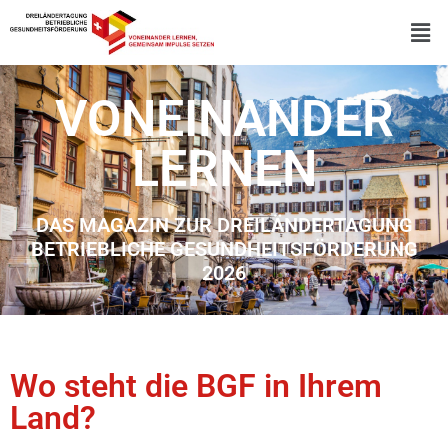
VONEINANDER
LERNEN
DAS MAGAZIN ZUR DREILÄNDERTAGUNG
BETRIEBLICHE GESUNDHEITSFÖRDERUNG
2026
Wo steht die BGF in Ihrem
Land?